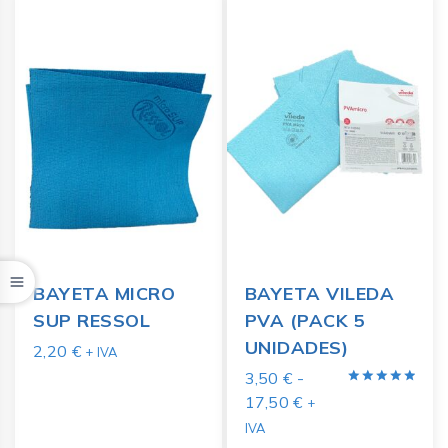
BAYETA MICRO
BAYETA VILEDA
SUP RESSOL
PVA (PACK 5
UNIDADES)
2,20
€
+ IVA
3,50
€
-
Valorado
17,50
€
+
con
5.00
IVA
de 5