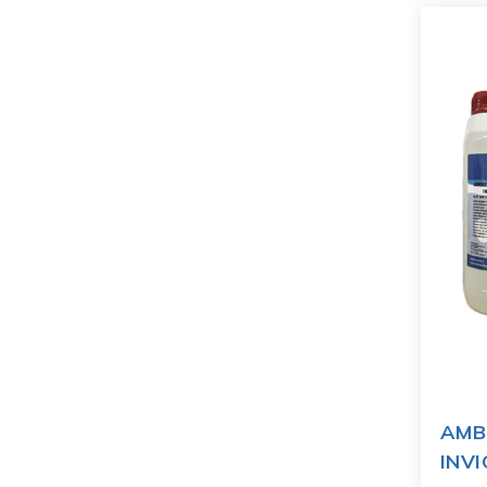
AMB
INV