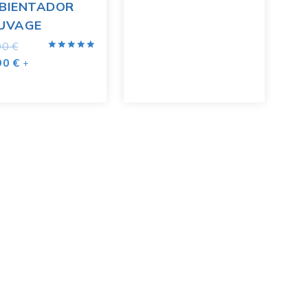
BIENTADOR
UVAGE
90
€
Valorado
90
€
+
con
5.00
de 5