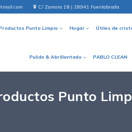
tmail.com
C/ Zamora 18 | 28941 Fuenlabrada
Productos Punto Limpio
Hogar
Útiles de crist
Pulido & Abrillantado
PABLO CLEAN
roductos Punto Limp
ductos de limpieza profesional. Contamos con la colabor
yeco), pero tenemos unos productos muy especiales. La raz
creamos.