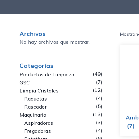
Archivos
Mostran
No hay archivos que mostrar.
Categorías
49
Productos de Limpieza
7
GSC
12
Limpia Cristales
4
Raquetas
5
Rascador
13
Maquinaria
Amb
3
Aspiradoras
(7)
4
Fregadoras
6