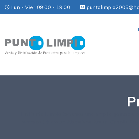
Lun - Vie : 09:00 - 19:00
puntolimpio2005@ho
P
En Punto Limpio tenemos una amplia gama de pro
mercado (Numatic, Abrasivos Águila, Caselli, Ba