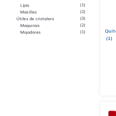
1
Lijas
2
Masillas
3
Útiles de cristalero
2
Maquinas
Quit
1
Mojadores
(1)