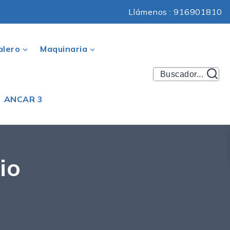
Llámenos : 916901810
alero
Maquinaria
Buscador...
ANCAR 3
io
ación de algunos de los mejores proveedores del
ón que así sea es que somos nosotros los que los