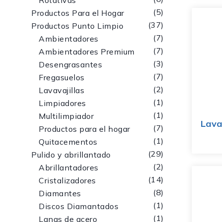
Rotativas
5
Productos Para el Hogar
37
Productos Punto Limpio
7
Ambientadores
7
Ambientadores Premium
3
Desengrasantes
7
Fregasuelos
2
Lavavajillas
1
Limpiadores
1
Multilimpiador
Lava
7
Productos para el hogar
1
Quitacementos
29
Pulido y abrillantado
2
Abrillantadores
14
Cristalizadores
8
Diamantes
1
Discos Diamantados
1
Lanas de acero