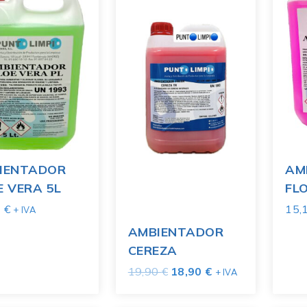
IENTADOR
AM
E VERA 5L
FL
2
€
15,
+ IVA
AMBIENTADOR
CEREZA
19,90
€
18,90
€
+ IVA