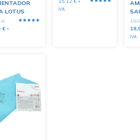
15,12
€
+
IENTADOR
AM
Valorado
IVA
A LOTUS
SA
con
5.00
de 5
0
€
19,
Valorado
0
€
18,
+
con
5.00
IVA
de 5