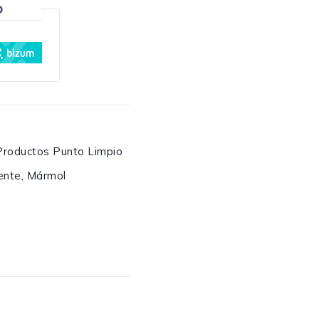
o
Productos Punto Limpio
ente
,
Mármol