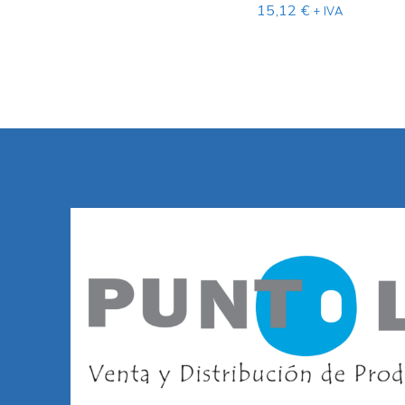
15,12
€
+ IVA