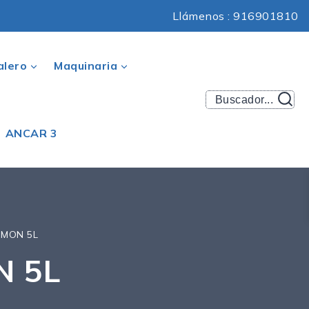
Llámenos : 916901810
alero
Maquinaria
Buscador...
ANCAR 3
IMON 5L
N 5L