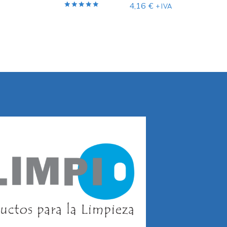
4,16
€
+ IVA
Valorado
con
5.00
de 5