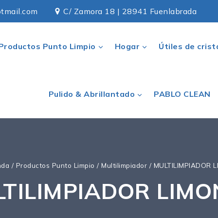
tmail.com
C/ Zamora 18 | 28941 Fuenlabrada
Productos Punto Limpio
Hogar
Útiles de crist
Pulido & Abrillantado
PABLO CLEAN
nda
/
Productos Punto Limpio
/
Multilimpiador
/
MULTILIMPIADOR L
TILIMPIADOR LIMO