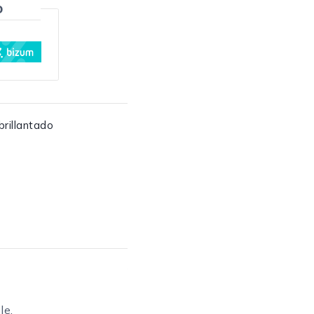
o
brillantado
le.