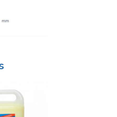
80 mm
s