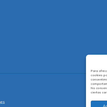
Para ofrec
cookies pa
consentimi
comportami
No consent
ciertas car
nes
A